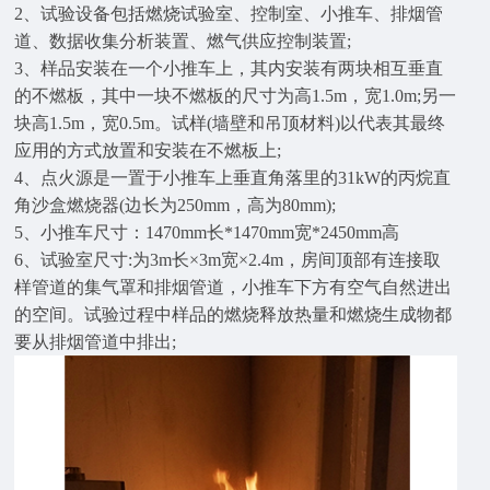
2、试验设备包括燃烧试验室、控制室、小推车、排烟管
道、数据收集分析装置、燃气供应控制装置;
3、样品安装在一个小推车上，其内安装有两块相互垂直
的不燃板，其中一块不燃板的尺寸为高1.5m，宽1.0m;另一
块高1.5m，宽0.5m。试样(墙壁和吊顶材料)以代表其最终
应用的方式放置和安装在不燃板上;
4、点火源是一置于小推车上垂直角落里的31kW的丙烷直
角沙盒燃烧器(边长为250mm，高为80mm);
5、小推车尺寸：1470mm长*1470mm宽*2450mm高
6、试验室尺寸:为3m长×3m宽×2.4m，房间顶部有连接取
样管道的集气罩和排烟管道，小推车下方有空气自然进出
的空间。试验过程中样品的燃烧释放热量和燃烧生成物都
要从排烟管道中排出;